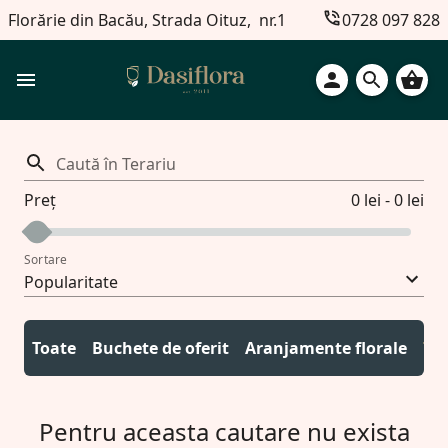
Florărie din Bacău, Strada Oituz, nr.1
0728 097 828
Caută în Terariu
Preț
0 lei - 0 lei
Sortare
Popularitate
Toate
Buchete de oferit
Aranjamente florale
Ter
Pentru aceasta cautare nu exista